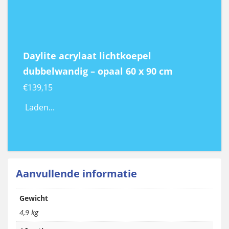
Daylite acrylaat lichtkoepel
dubbelwandig – opaal 60 x 90 cm
€
139,15
Laden...
Aanvullende informatie
Gewicht
4,9 kg