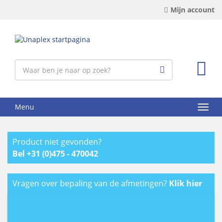
Mijn account
Menu
Product niet gevonden?
Bel +31 (0)475 - 470042
Vragen over bepaling van de afmetingen?
Klik hier