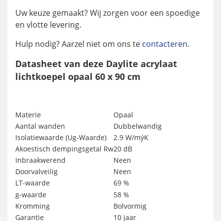
Uw keuze gemaakt? Wij zorgen voor een spoedige
en vlotte levering.
Hulp nodig? Aarzel niet om ons te
contacteren
.
Datasheet van deze Daylite acrylaat
lichtkoepel opaal 60 x 90 cm
Materie
Opaal
Aantal wanden
Dubbelwandig
Isolatiewaarde (Ug-Waarde)
2.9 W/mýK
Akoestisch dempingsgetal Rw
20 dB
Inbraakwerend
Neen
Doorvalveilig
Neen
LT-waarde
69 %
g-waarde
58 %
Kromming
Bolvormig
Garantie
10 jaar