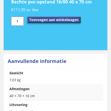
Rechte pvc-opstand 16/00 40 x 70 cm
€
111,95
ex. Btw
Rechte
Toevoegen aan winkelwagen
pvc-
opstand
16/00
40
x
70
cm
aantal
Aanvullende informatie
Gewicht
7,03 kg
Afmetingen
40 × 70 × 16 cm
Uitvoering