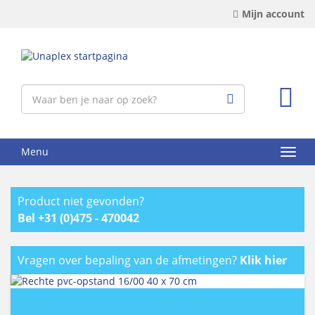
Mijn account
Menu
Product niet gevonden?
Bel +31 (0)475 - 470042
Vragen over bepaling van de afmetingen?
Klik hier