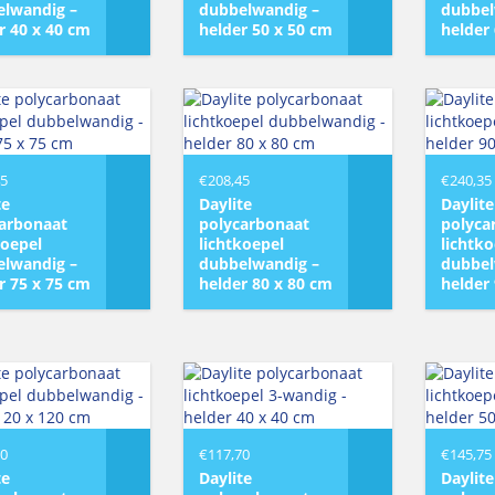
lwandig –
dubbelwandig –
dubbel
r 40 x 40 cm
helder 50 x 50 cm
helder
45
€
208,45
€
240,35
te
Daylite
Daylite
arbonaat
polycarbonaat
polyca
koepel
lichtkoepel
lichtk
lwandig –
dubbelwandig –
dubbel
r 75 x 75 cm
helder 80 x 80 cm
helder
50
€
117,70
€
145,75
te
Daylite
Daylite