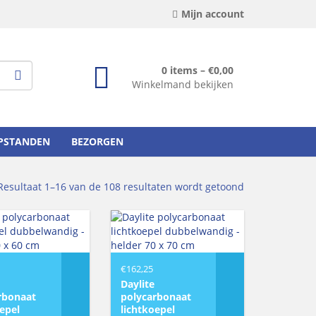
Mijn account
0 items –
€
0,00
Winkelmand bekijken
OPSTANDEN
BEZORGEN
Resultaat 1–16 van de 108 resultaten wordt getoond
€
162,25
Daylite
rbonaat
polycarbonaat
oepel
lichtkoepel