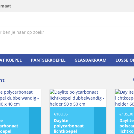
p maat
AT KOEPEL
PANTSERKOEPEL
GLASDAKRAAM
LOSSE 
nt
€
108,35
€
135,30
te
Daylite
Daylite
arbonaat
polycarbonaat
polyca
koepel
lichtkoepel
lichtk