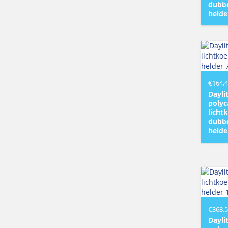
dubbe
helde
€
164,
Dayli
polyc
licht
dubbe
helde
€
368,
Dayli