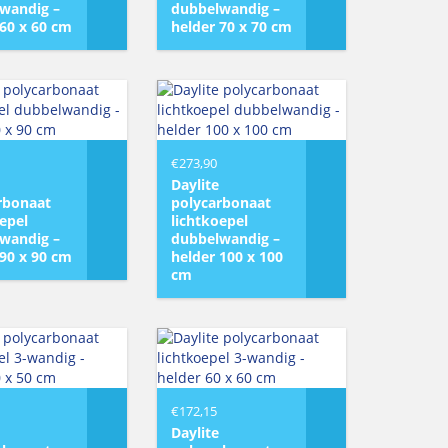
wandig –
dubbelwandig –
 60 x 60 cm
helder 70 x 70 cm
€
273,90
Daylite
rbonaat
polycarbonaat
oepel
lichtkoepel
wandig –
dubbelwandig –
 90 x 90 cm
helder 100 x 100
cm
€
172,15
Daylite