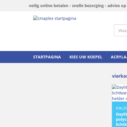
veilig online betalen - snelle bezorging - advies o
STARTPAGINA
KIES UW KOEPEL
ACRYLA
vierka
€
96,25
Dayli
polyc
licht