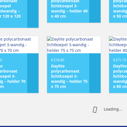
arbonaat
polycarbonaat
polyca
koepel
lichtkoepel 3-
lichtko
lwandig –
wandig – helder 40
wandig
r 120 x 120
x 40 cm
x 50 c
20
€
218,90
€
271,15
te
Daylite
Daylite
arbonaat
polycarbonaat
polyca
koepel 3-
lichtkoepel 3-
lichtko
g – helder 70
wandig – helder 75
wandig
cm
x 75 cm
x 80 c
Loading...