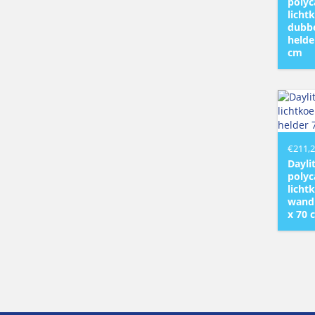
polyc
licht
dubbe
helde
cm
€
211,
Dayli
polyc
licht
wandi
x 70 