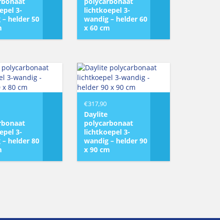
rbonaat
polycarbonaat
epel 3-
lichtkoepel 3-
 – helder 50
wandig – helder 60
m
x 60 cm
€
317,90
Daylite
rbonaat
polycarbonaat
epel 3-
lichtkoepel 3-
 – helder 80
wandig – helder 90
m
x 90 cm