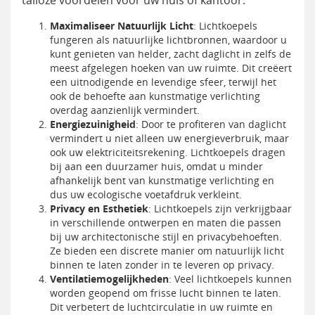
talloze voordelen voor uw huis of kantoor.
Maximaliseer Natuurlijk Licht
: Lichtkoepels
fungeren als natuurlijke lichtbronnen, waardoor u
kunt genieten van helder, zacht daglicht in zelfs de
meest afgelegen hoeken van uw ruimte. Dit creëert
een uitnodigende en levendige sfeer, terwijl het
ook de behoefte aan kunstmatige verlichting
overdag aanzienlijk vermindert.
Energiezuinigheid
: Door te profiteren van daglicht
vermindert u niet alleen uw energieverbruik, maar
ook uw elektriciteitsrekening. Lichtkoepels dragen
bij aan een duurzamer huis, omdat u minder
afhankelijk bent van kunstmatige verlichting en
dus uw ecologische voetafdruk verkleint.
Privacy en Esthetiek
: Lichtkoepels zijn verkrijgbaar
in verschillende ontwerpen en maten die passen
bij uw architectonische stijl en privacybehoeften.
Ze bieden een discrete manier om natuurlijk licht
binnen te laten zonder in te leveren op privacy.
Ventilatiemogelijkheden
: Veel lichtkoepels kunnen
worden geopend om frisse lucht binnen te laten.
Dit verbetert de luchtcirculatie in uw ruimte en