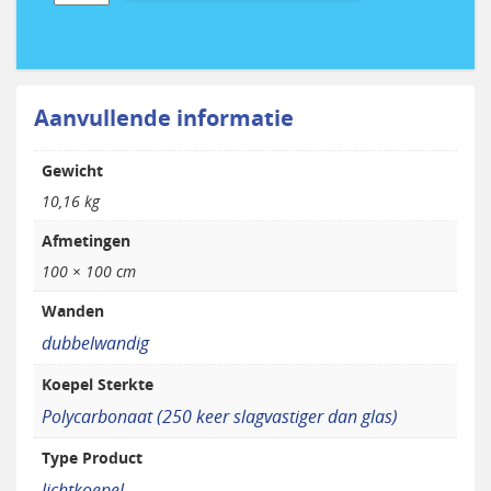
lichtkoepel
dubbelwandig
-
helder
100
Aanvullende informatie
x
100
Gewicht
cm
aantal
10,16 kg
Afmetingen
100 × 100 cm
Wanden
dubbelwandig
Koepel Sterkte
Polycarbonaat (250 keer slagvastiger dan glas)
Type Product
lichtkoepel