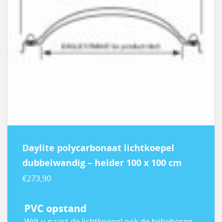
Daylite polycarbonaat lichtkoepel
dubbelwandig – helder 100 x 100 cm
€
273,90
PVC opstand
Wilt u naast de lichtkoepel ook de bijbehoren