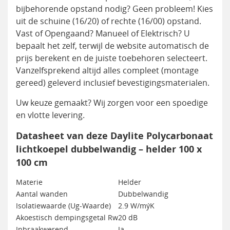
bijbehorende opstand nodig? Geen probleem! Kies
uit de schuine (16/20) of rechte (16/00) opstand.
Vast of Opengaand? Manueel of Elektrisch? U
bepaalt het zelf, terwijl de website automatisch de
prijs berekent en de juiste toebehoren selecteert.
Vanzelfsprekend altijd alles compleet (montage
gereed) geleverd inclusief bevestigingsmaterialen.
Uw keuze gemaakt? Wij zorgen voor een spoedige
en vlotte levering.
Datasheet van deze Daylite Polycarbonaat
lichtkoepel dubbelwandig – helder 100 x
100 cm
Materie
Helder
Aantal wanden
Dubbelwandig
Isolatiewaarde (Ug-Waarde)
2.9 W/mýK
Akoestisch dempingsgetal Rw
20 dB
Inbraakwerend
Ja