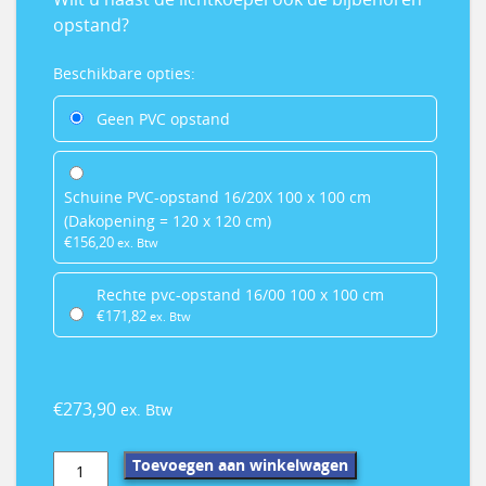
opstand?
PVC
Beschikbare opties:
opstand
Geen PVC opstand
Schuine PVC-opstand 16/20X 100 x 100 cm
(Dakopening = 120 x 120 cm)
€
156,20
ex. Btw
Rechte pvc-opstand 16/00 100 x 100 cm
€
171,82
ex. Btw
€
273,90
ex. Btw
Daylite
Toevoegen aan winkelwagen
polycarbonaat