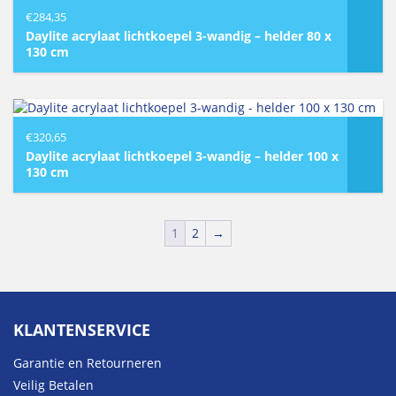
€
284,35
Daylite acrylaat lichtkoepel 3-wandig – helder 80 x
130 cm
€
320,65
Daylite acrylaat lichtkoepel 3-wandig – helder 100 x
130 cm
1
2
→
KLANTENSERVICE
Garantie en Retourneren
Veilig Betalen