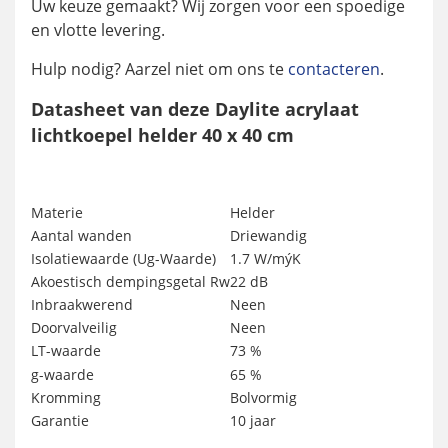
Uw keuze gemaakt? Wij zorgen voor een spoedige
en vlotte levering.
Hulp nodig? Aarzel niet om ons te
contacteren
.
Datasheet van deze Daylite acrylaat
lichtkoepel helder 40 x 40 cm
Materie
Helder
Aantal wanden
Driewandig
Isolatiewaarde (Ug-Waarde)
1.7 W/mýK
Akoestisch dempingsgetal Rw
22 dB
Inbraakwerend
Neen
Doorvalveilig
Neen
LT-waarde
73 %
g-waarde
65 %
Kromming
Bolvormig
Garantie
10 jaar