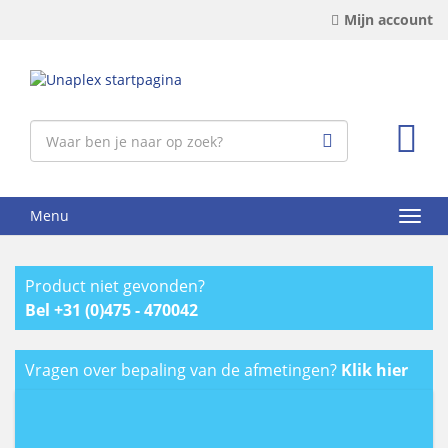
Mijn account
Menu
Product niet gevonden?
Bel +31 (0)475 - 470042
Vragen over bepaling van de afmetingen?
Klik hier