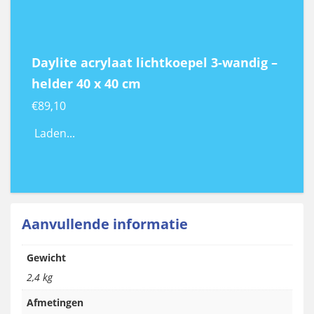
Daylite acrylaat lichtkoepel 3-wandig –
helder 40 x 40 cm
€
89,10
Laden...
Aanvullende informatie
Gewicht
2,4 kg
Afmetingen