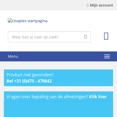
Mijn account
Menu
Product niet gevonden?
Bel +31 (0)475 - 470042
Vragen over bepaling van de afmetingen?
Klik hier