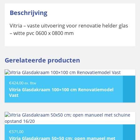
Beschrijving
Vitria – vaste uitvoering voor renovatie helder glas
– witte pvc 0600 x 0800 mm
Gerelateerde producten
€
424,00
ex. Btw
Vitria Glasdakraam 100×100 cm Renovatiemodel
Vast
€
571,00
Vitria Glasdakraam 50×50 cm; open manueel met