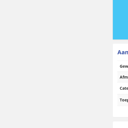
Aan
Gew
Afm
Cat
Toe