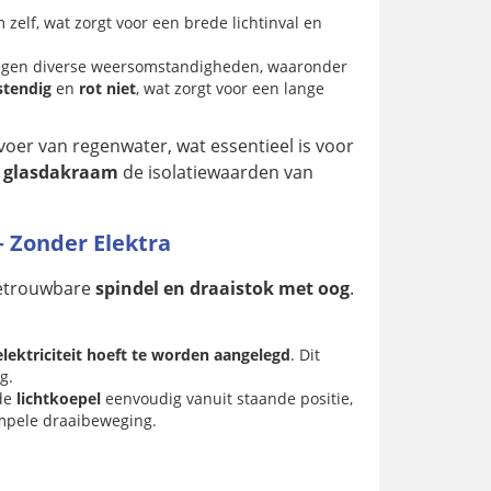
zelf, wat zorgt voor een brede lichtinval en
 tegen diverse weersomstandigheden, waaronder
stendig
en
rot niet
, wat zorgt voor een lange
oer van regenwater, wat essentieel is voor
n
glasdakraam
de isolatiewaarden van
– Zonder Elektra
betrouwbare
spindel en draaistok met oog
.
lektriciteit hoeft te worden aangelegd
. Dit
g.
de
lichtkoepel
eenvoudig vanuit staande positie,
impele draaibeweging.