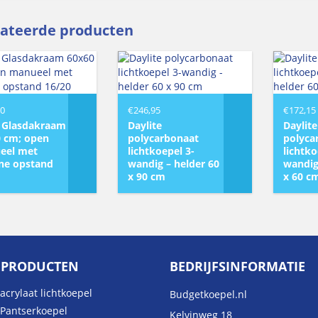
lateerde producten
00
€
246,95
€
172,15
a Glasdakraam
Daylite
Daylite
 cm; open
polycarbonaat
polyca
eel met
lichtkoepel 3-
lichtko
ne opstand
wandig – helder 60
wandig
x 90 cm
x 60 c
 PRODUCTEN
BEDRIJFSINFORMATIE
acrylaat lichtkoepel
Budgetkoepel.nl
 Pantserkoepel
Kelvinweg 18