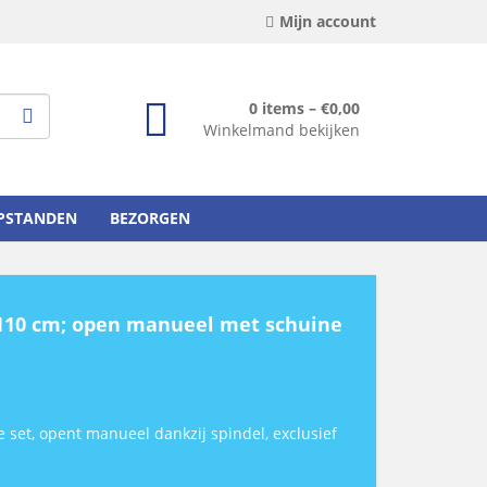
Mijn account
0 items –
€
0,00
Winkelmand bekijken
OPSTANDEN
BEZORGEN
110 cm; open manueel met schuine
set, opent manueel dankzij spindel, exclusief