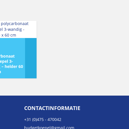
rbonaat
epel 3-
 – helder 60
m
CONTACTINFORMATIE
+31 (0)475 - 470042
budgetkoepel@gmail.com