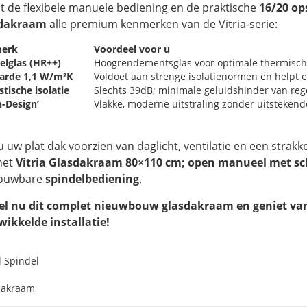
t de flexibele manuele bediening en de praktische
16/20 op
sdakraam
alle premium kenmerken van de Vitria-serie:
erk
Voordeel voor u
lglas (HR++)
Hoogrendementsglas voor optimale thermische 
arde 1,1 W/m²K
Voldoet aan strenge isolatienormen en helpt 
stische isolatie
Slechts 39dB; minimale geluidshinder van rege
h-Design’
Vlakke, moderne uitstraling zonder uitsteken
u uw plat dak voorzien van daglicht, ventilatie en een stra
het
Vitria Glasdakraam 80×110 cm; open manueel met sc
ouwbare
spindelbediening
.
el nu dit complet nieuwbouw glasdakraam en geniet van 
wikkelde installatie!
l Spindel
dakraam