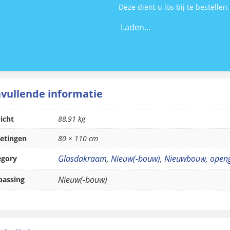
Deze dient u los bij te bestellen.
Laden...
vullende informatie
icht
88,91 kg
etingen
80 × 110 cm
Glasdakraam
,
Nieuw(-bouw)
,
Nieuwbouw, openg
egory
Nieuw(-bouw)
passing