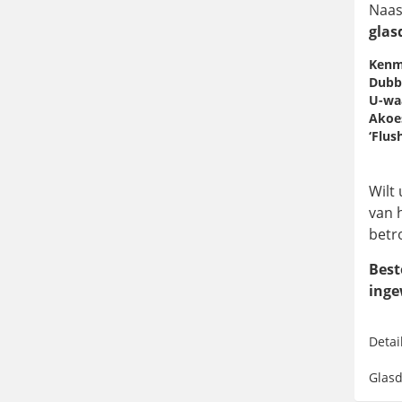
Naas
gla
Kenm
Dubbe
U-wa
Akoe
‘Flus
Wilt 
van 
betr
Best
inge
Detai
Glas