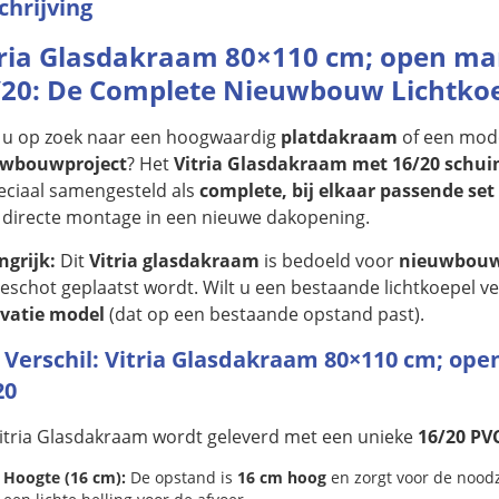
chrijving
tria Glasdakraam 80×110 cm; open ma
/20: De Complete Nieuwbouw Lichtko
 u op zoek naar een hoogwaardig
platdakraam
of een mo
uwbouwproject
? Het
Vitria Glasdakraam met 16/20 schui
peciaal samengesteld als
complete, bij elkaar passende set
 directe montage in een nieuwe dakopening.
ngrijk:
Dit
Vitria glasdakraam
is bedoeld voor
nieuwbou
eschot geplaatst wordt. Wilt u een bestaande lichtkoepel 
vatie model
(dat op een bestaande opstand past).
 Verschil: Vitria Glasdakraam 80×110 cm; op
20
Vitria Glasdakraam wordt geleverd met een unieke
16/20 PV
Hoogte (16 cm):
De opstand is
16 cm hoog
en zorgt voor de noodza