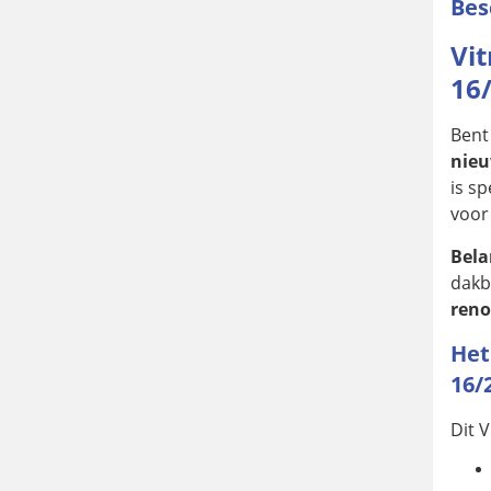
Bes
Vi
16
Bent
nie
is s
voor
Bela
dakb
reno
Het
16/
Dit 