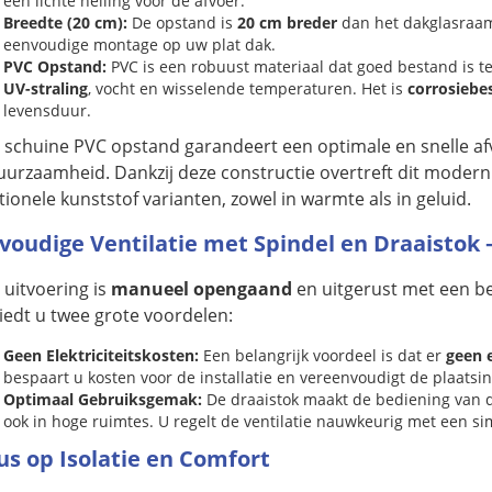
een lichte helling voor de afvoer.
Breedte (20 cm):
De opstand is
20 cm breder
dan het dakglasraam 
eenvoudige montage op uw plat dak.
PVC Opstand:
PVC is een robuust materiaal dat goed bestand is
UV-straling
, vocht en wisselende temperaturen. Het is
corrosiebe
levensduur.
 schuine PVC opstand garandeert een optimale en snelle afv
uurzaamheid. Dankzij deze constructie overtreft dit moder
tionele kunststof varianten, zowel in warmte als in geluid.
voudige Ventilatie met Spindel en Draaistok 
 uitvoering is
manueel opengaand
en uitgerust met een 
biedt u twee grote voordelen:
Geen Elektriciteitskosten:
Een belangrijk voordeel is dat er
geen e
bespaart u kosten voor de installatie en vereenvoudigt de plaatsin
Optimaal Gebruiksgemak:
De draaistok maakt de bediening van 
ook in hoge ruimtes. U regelt de ventilatie nauwkeurig met een s
us op Isolatie en Comfort