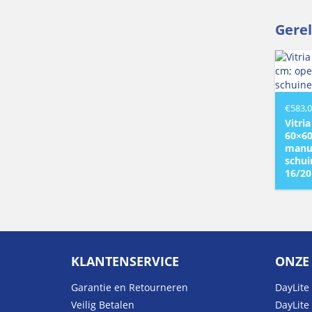
Gere
€
583,
Vitri
60×60
manu
schui
16/20
KLANTENSERVICE
ONZE
Garantie en Retourneren
DayLite 
Veilig Betalen
DayLite