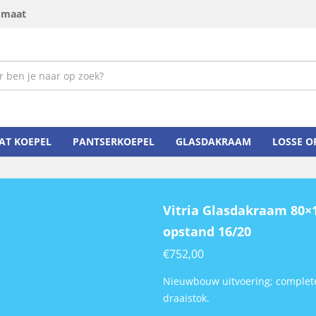
p maat
AT KOEPEL
PANTSERKOEPEL
GLASDAKRAAM
LOSSE 
Vitria Glasdakraam 80×
opstand 16/20
€
752,00
Nieuwbouw uitvoering; complete 
draaistok.