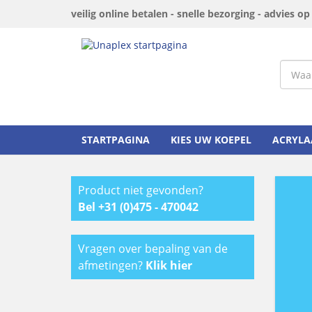
veilig online betalen - snelle bezorging - advies o
STARTPAGINA
KIES UW KOEPEL
ACRYLA
Product niet gevonden?
Bel +31 (0)475 - 470042
Vragen over bepaling van de
afmetingen?
Klik hier