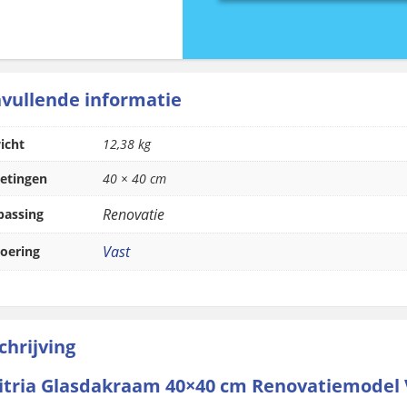
Glasdakraam
40×40
cm
Renovatiemodel
Vast
aantal
vullende informatie
icht
12,38 kg
etingen
40 × 40 cm
Renovatie
passing
Vast
oering
chrijving
itria Glasdakraam 40×40 cm Renovatiemodel 