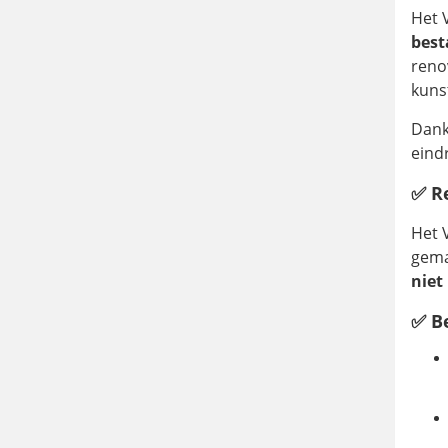
Het 
best
reno
kuns
Dank
eind
✅ R
Het 
gema
niet
✅ B