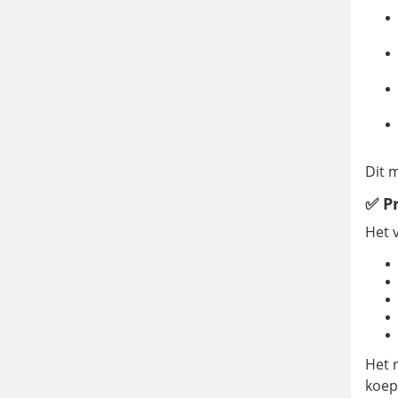
Dit 
✅ P
Het 
Het 
koep