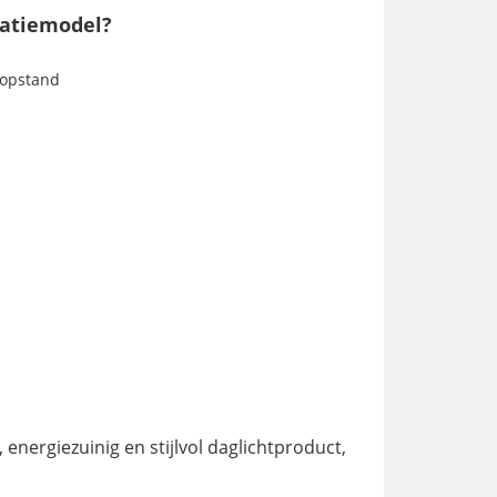
vatiemodel?
 opstand
nergiezuinig en stijlvol daglichtproduct,