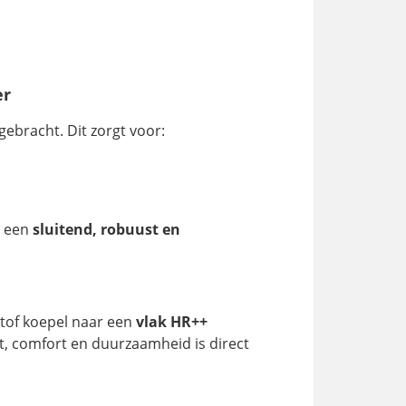
er
ebracht. Dit zorgt voor:
l een
sluitend, robuust en
stof koepel naar een
vlak HR++
cht, comfort en duurzaamheid is direct