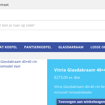
p maat
AT KOEPEL
PANTSERKOEPEL
GLASDAKRAAM
LOSSE 
Vitria Glasdakraam 40×
€
273,00
ex. Btw
Vitria Glasdakraam 40×40 cm Re
Inclusief renovatiekader
Vitria
Toevoegen aan winkelwagen