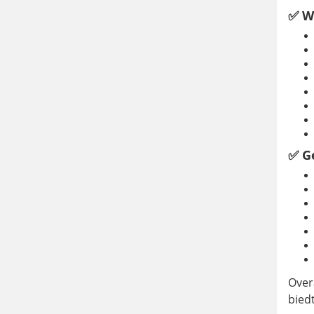
✅ W
✅ Ge
Over
biedt