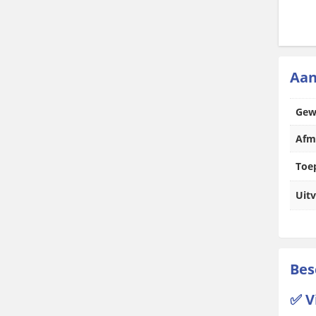
Aan
Gew
Afm
Toe
Uitv
Bes
✅ V