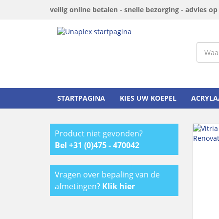
veilig online betalen - snelle bezorging - advies o
STARTPAGINA
KIES UW KOEPEL
ACRYLA
Product niet gevonden?
Bel +31 (0)475 - 470042
Vragen over bepaling van de
afmetingen?
Klik hier