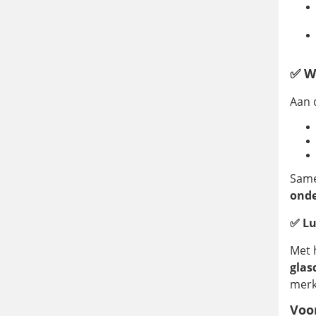
✅ W
Aan 
Same
ond
✅ Lu
Met 
glas
merk
Voor