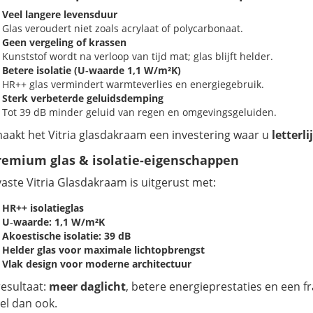
Veel langere levensduur
Glas veroudert niet zoals acrylaat of polycarbonaat.
Geen vergeling of krassen
Kunststof wordt na verloop van tijd mat; glas blijft helder.
Betere isolatie (U‑waarde 1,1 W/m²K)
HR++ glas vermindert warmteverlies en energiegebruik.
Sterk verbeterde geluidsdemping
Tot 39 dB minder geluid van regen en omgevingsgeluiden.
maakt het Vitria glasdakraam een investering waar u
letterl
remium glas & isolatie-eigenschappen
vaste Vitria Glasdakraam is uitgerust met:
HR++ isolatieglas
U‑waarde: 1,1 W/m²K
Akoestische isolatie: 39 dB
Helder glas voor maximale lichtopbrengst
Vlak design voor moderne architectuur
resultaat:
meer daglicht
, betere energieprestaties en een fr
el dan ook.