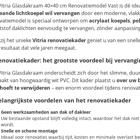
Vitria Glasdakraam 40×40 cm Renovatiemodel Vast is dé idea
aande lichtkoepel wil vervangen
door een moderne, vlakk
vatiemodel is speciaal ontworpen om
acrylaat koepels
,
po
tstof daklichten eenvoudig te vervangen, zónder aanpassing
zij het unieke
Vitria renovatiekader
geniet u van een snell
resultaat dat vele jaren meegaat.
enovatiekader: het grootste voordeel bij vervang
Vitria Glasdakraam onderscheidt zich door het slimme, du
akt van hoogwaardig wit PVC. Dit kader plaatst u
over uw 
 hoeft te verwijderen
– een enorm voordeel tijdens renovat
elangrijkste voordelen van het renovatiekader
Geen werkzaamheden aan dak of dakleer
Uw bestaande opstand blijft volledig intact, waardoor het dak nie
wordt.
Snelle en schone montage
Ideaal voor renovaties waarbij tijd, kosten en minimale overlast bel