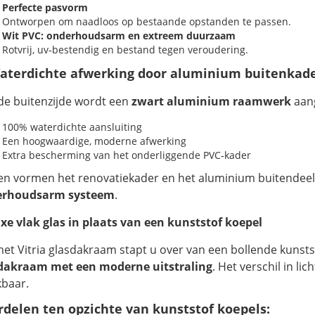
Perfecte pasvorm
Ontworpen om naadloos op bestaande opstanden te passen.
Wit PVC: onderhoudsarm en extreem duurzaam
Rotvrij, uv‑bestendig en bestand tegen veroudering.
aterdichte afwerking door aluminium buitenkad
de buitenzijde wordt een
zwart aluminium raamwerk
aang
100% waterdichte aansluiting
Een hoogwaardige, moderne afwerking
Extra bescherming van het onderliggende PVC‑kader
n vormen het renovatiekader en het aluminium buitendee
erhoudsarm systeem
.
xe vlak glas in plaats van een kunststof koepel
het Vitria glasdakraam stapt u over van een bollende kunst
dakraam met een moderne uitstraling
. Het verschil in li
baar.
delen ten opzichte van kunststof koepels: