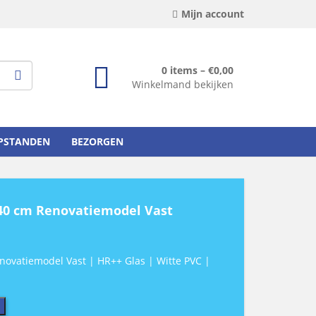
Mijn account
0 items –
€
0,00
Winkelmand bekijken
OPSTANDEN
BEZORGEN
40 cm Renovatiemodel Vast
novatiemodel Vast | HR++ Glas | Witte PVC |