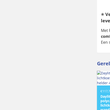
⭐ V
lev
Met 
comf
Een 
Gere
€
117,
Dayli
polyc
licht
wandi