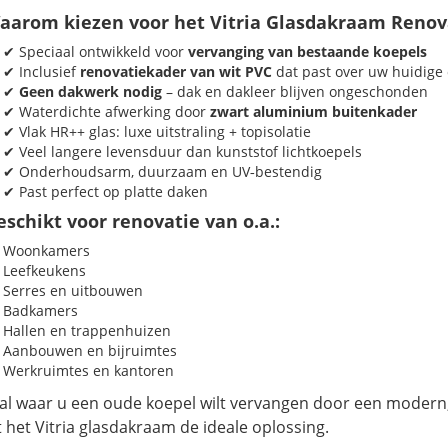
aarom kiezen voor het Vitria Glasdakraam Reno
✔ Speciaal ontwikkeld voor
vervanging van bestaande koepels
✔ Inclusief
renovatiekader van wit PVC
dat past over uw huidige
✔
Geen dakwerk nodig
– dak en dakleer blijven ongeschonden
✔ Waterdichte afwerking door
zwart aluminium buitenkader
✔ Vlak HR++ glas: luxe uitstraling + topisolatie
✔ Veel langere levensduur dan kunststof lichtkoepels
✔ Onderhoudsarm, duurzaam en UV‑bestendig
✔ Past perfect op platte daken
schikt voor renovatie van o.a.:
Woonkamers
Leefkeukens
Serres en uitbouwen
Badkamers
Hallen en trappenhuizen
Aanbouwen en bijruimtes
Werkruimtes en kantoren
al waar u een oude koepel wilt vervangen door een modern, e
 het Vitria glasdakraam de ideale oplossing.