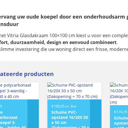
ervang uw oude koepel door een onderhoudsarm 
ensduur
het Vitria Glasdakraam 100×100 cm kiest u voor een comple
ort, duurzaamheid, design en eenvoud combineert
.
slimme investering die uw woning direct een frisse, moderne 
lateerde producten
70
€
100,65
ex. Btw
€
174,35
te
Schuine PVC-
arbonaat
opstand 16/20X 50
Schuin
koepel 3-
x 50 cm
opstan
g – helder 40
(Dakopening = 70 x