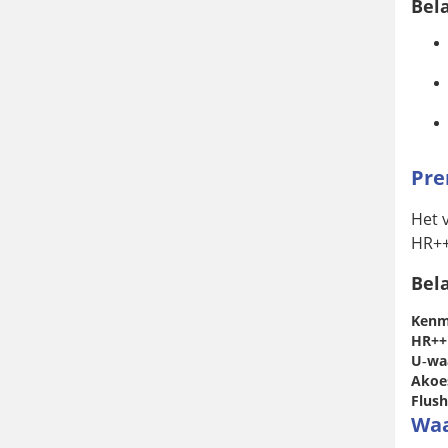
Bela
Pre
Het 
HR++
Bela
Kenm
HR++
U‑wa
Akoes
Flush
Waa