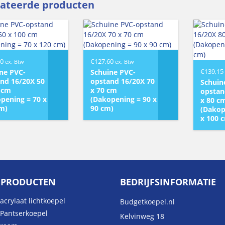
lateerde producten
90
€
127,60
ex. Btw
ex. Btw
€
139,15
ne PVC-
Schuine PVC-
nd 16/20X 50
opstand 16/20X 70
Schuin
 cm
x 70 cm
opstan
pening = 70 x
(Dakopening = 90 x
x 80 c
m)
90 cm)
(Dakop
x 100 
 PRODUCTEN
BEDRIJFSINFORMATIE
acrylaat lichtkoepel
Budgetkoepel.nl
 Pantserkoepel
Kelvinweg 18