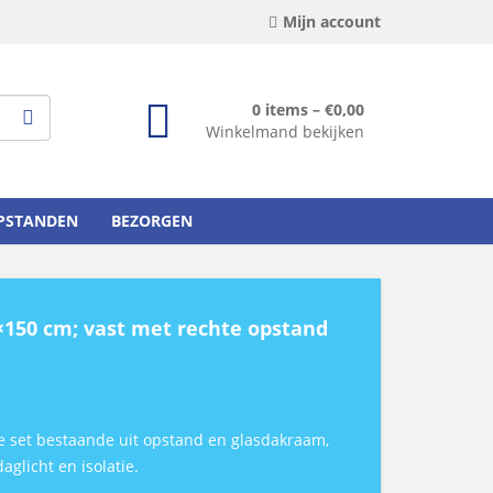
Mijn account
0 items –
€
0,00
Winkelmand bekijken
OPSTANDEN
BEZORGEN
×150 cm; vast met rechte opstand
 set bestaande uit opstand en glasdakraam,
aglicht en isolatie.