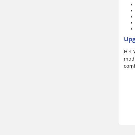
Upg
Het
mode
comb