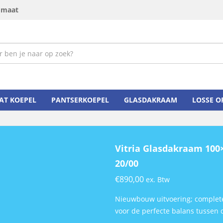
p maat
AT KOEPEL
PANTSERKOEPEL
GLASDAKRAAM
LOSSE 
Vitria Glasdakraam 100
20/00
€
890,00
ex. Btw
Nieuwbouw uitvoering; complete
voor de perfecte balans tussen d