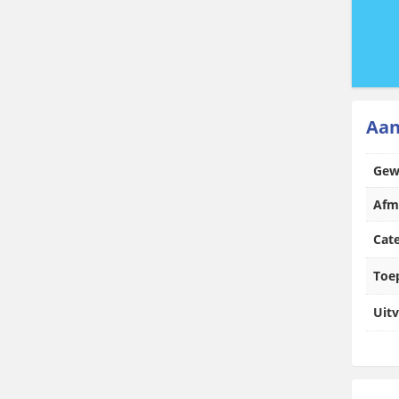
Aan
Gew
Afm
Cat
Toe
Uitv