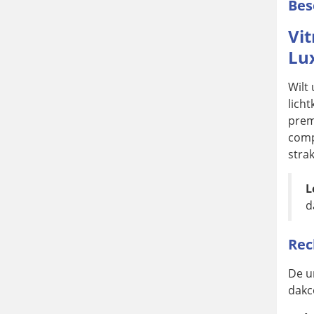
Bes
Vit
Lu
Wilt 
lich
prem
comp
strak
L
d
Rec
De u
dakc