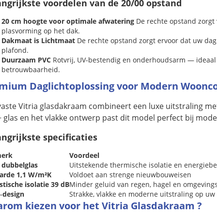
ngrijkste voordelen van de 20/00 opstand
20 cm hoogte voor optimale afwatering
De rechte opstand zorgt 
plasvorming op het dak.
Dakmaat is Lichtmaat
De rechte opstand zorgt ervoor dat uw dagli
plafond.
Duurzaam PVC
Rotvrij, UV‑bestendig en onderhoudsarm — ideaal
betrouwbaarheid.
mium Daglichtoplossing voor Modern Woonc
vaste Vitria glasdakraam combineert een luxe uitstraling me
 glas en het vlakke ontwerp past dit model perfect bij mode
ngrijkste specificaties
erk
Voordeel
 dubbelglas
Uitstekende thermische isolatie en energieb
arde 1,1 W/m²K
Voldoet aan strenge nieuwbouweisen
tische isolatie 39 dB
Minder geluid van regen, hagel en omgeving
‑design
Strakke, vlakke en moderne uitstraling op uw 
rom kiezen voor het Vitria Glasdakraam ?