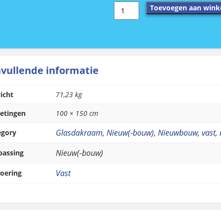
Vitria
Toevoegen aan wink
Glasdakraam
100x150
cm;
vast
met
rechte
vullende informatie
opstand
20/00
icht
71,23 kg
aantal
etingen
100 × 150 cm
Glasdakraam
,
Nieuw(-bouw)
,
Nieuwbouw, vast, 
egory
Nieuw(-bouw)
passing
Vast
oering