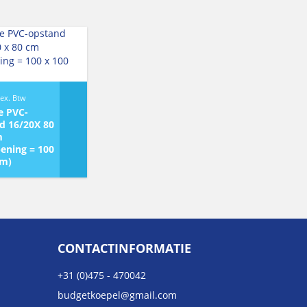
ex. Btw
e PVC-
d 16/20X 80
m
ening = 100
cm)
CONTACTINFORMATIE
+31 (0)475 - 470042
budgetkoepel@gmail.com