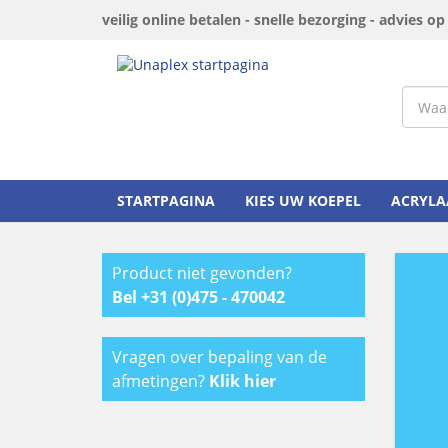
veilig online betalen - snelle bezorging - advies o
STARTPAGINA
KIES UW KOEPEL
ACRYLA
Product niet gevonden?
Bel +31 (0)475 - 470042
Vragen over bepaling van de
afmetingen?
Klik hier