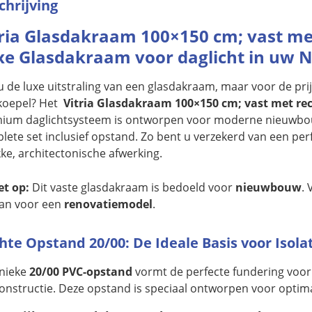
chrijving
ria Glasdakraam 100×150 cm; vast me
xe Glasdakraam voor daglicht in uw
u de luxe uitstraling van een glasdakraam, maar voor de prij
tkoepel? Het
Vitria Glasdakraam 100×150 cm; vast met re
ium daglichtsysteem is ontworpen voor moderne nieuwbouw
lete set inclusief opstand. Zo bent u verzekerd van een per
ke, architectonische afwerking.
et op:
Dit vaste glasdakraam is bedoeld voor
nieuwbouw
. 
an voor een
renovatiemodel
.
hte Opstand 20/00: De Ideale Basis voor Isola
nieke
20/00 PVC-opstand
vormt de perfecte fundering voor
onstructie. Deze opstand is speciaal ontworpen voor optima