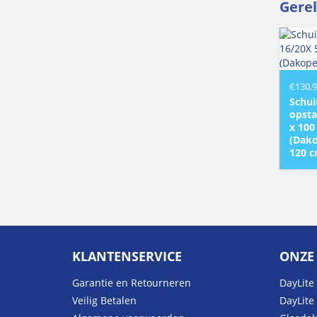
Gere
€
130,
Schui
opsta
x 100
(Dako
120 c
KLANTENSERVICE
ONZE
Garantie en Retourneren
DayLite 
Veilig Betalen
DayLite