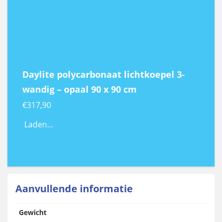
Daylite polycarbonaat lichtkoepel 3-
wandig – opaal 90 x 90 cm
€
317,90
Laden...
Aanvullende informatie
Gewicht