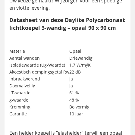
Uw keuze gemaakt? Wij zorgen voor een spoedige
en vlotte levering.
Datasheet van deze Daylite Polycarbonaat
lichtkoepel 3-wandig – opaal 90 x 90 cm
Materie
Opaal
Aantal wanden
Driewandig
Isolatiewaarde (Ug-Waarde)
1.7 W/mýK
Akoestisch dempingsgetal Rw
22 dB
Inbraakwerend
Ja
Doorvalveilig
Ja
LT-waarde
61 %
g-waarde
48 %
Kromming
Bolvormig
Garantie
10 jaar
Een helder koepel is “glashelder” terwijl een opaal