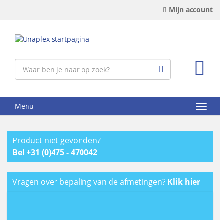
Mijn account
Menu
Product niet gevonden?
Bel +31 (0)475 - 470042
Vragen over bepaling van de afmetingen?
Klik hier