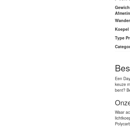
Gewich
Afmeti
Wande
Koepel 
Type P
Catego
Bes
Een Dayl
keuze ma
bent? B
Onze
Waar acr
lichtko
Polycarb