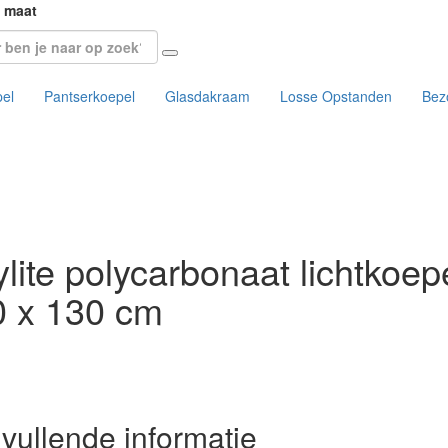
p maat
pel
Pantserkoepel
Glasdakraam
Losse Opstanden
Bez
lite polycarbonaat lichtkoep
0 x 130 cm
vullende informatie