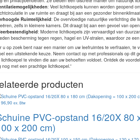
ijl en privacybehoeften. Ze bieden een discrete manier om natuurlijk lic
entilatiemogelijkheden
: Veel lichtkoepels kunnen worden geopend om f
uchtcirculatie in uw ruimte en draagt bij aan een gezonder binnenklimaat
erhoogde Ruimtelijkheid
: De overvloedige natuurlijke verlichting die 
reëren, zelfs in kleinere kamers. Dit draagt bij aan een gevoel van ope
eerbestendigheid
: Moderne lichtkoepels zijn vervaardigd van duurza
ieden bescherming tegen regen, hagel en UV-stralen, waardoor ze een l
u op zoek bent naar een manier om uw leefruimtes te verfraaien, te ver
pel een uitstekende keuze. Neem contact op met professionals op dit g
 lichtkoepel te vinden die aan uw behoeften voldoet. Ontdek de voordele
nog met een prachtige lichtkoepel.”
elateerde producten
196,90
ex. Btw
Schuine PVC-opstand 16/20X 80 
100 x 200 cm)