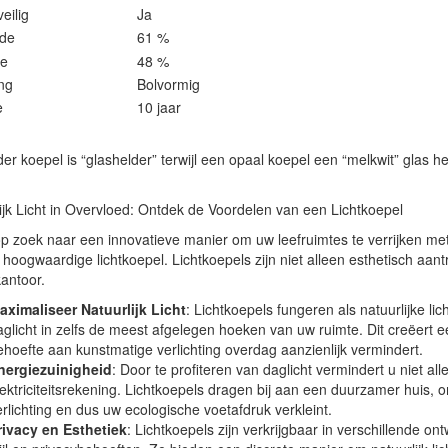
eilig
Ja
de
61 %
e
48 %
ng
Bolvormig
e
10 jaar
er koepel is “glashelder” terwijl een opaal koepel een “melkwit” glas
ijk Licht in Overvloed: Ontdek de Voordelen van een Lichtkoepel
p zoek naar een innovatieve manier om uw leefruimtes te verrijken met 
hoogwaardige lichtkoepel. Lichtkoepels zijn niet alleen esthetisch aant
kantoor.
aximaliseer Natuurlijk Licht
: Lichtkoepels fungeren als natuurlijke l
aglicht in zelfs de meest afgelegen hoeken van uw ruimte. Dit creëert ee
ehoefte aan kunstmatige verlichting overdag aanzienlijk vermindert.
nergiezuinigheid
: Door te profiteren van daglicht vermindert u niet a
lektriciteitsrekening. Lichtkoepels dragen bij aan een duurzamer huis, 
erlichting en dus uw ecologische voetafdruk verkleint.
rivacy en Esthetiek
: Lichtkoepels zijn verkrijgbaar in verschillende o