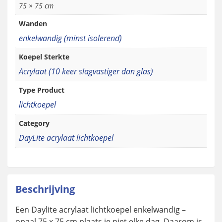
75 × 75 cm
Wanden
enkelwandig (minst isolerend)
Koepel Sterkte
Acrylaat (10 keer slagvastiger dan glas)
Type Product
lichtkoepel
Category
DayLite acrylaat lichtkoepel
Beschrijving
Een Daylite acrylaat lichtkoepel enkelwandig –
opaal 75 x 75 cm plaats je niet elke dag. Daarom is