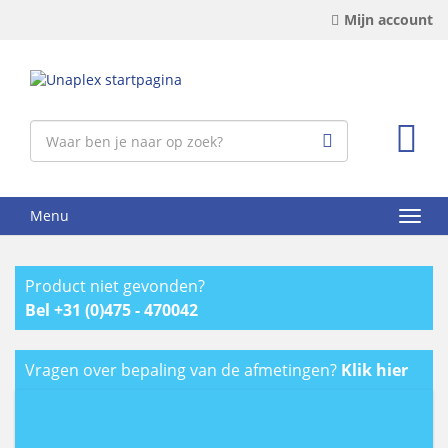
Mijn account
Menu
Product niet gevonden?
Bel +31 (0)475 - 470042
Vragen over bepaling van de afmetingen?
Klik hier