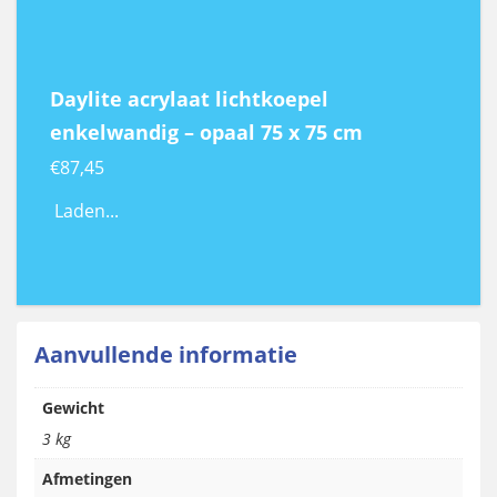
Daylite acrylaat lichtkoepel
enkelwandig – opaal 75 x 75 cm
€
87,45
Laden...
Aanvullende informatie
Gewicht
3 kg
Afmetingen