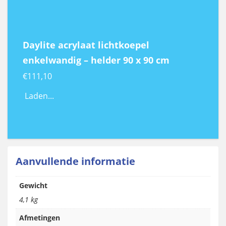
Daylite acrylaat lichtkoepel
enkelwandig – helder 90 x 90 cm
€
111,10
Laden...
Aanvullende informatie
Gewicht
4,1 kg
Afmetingen