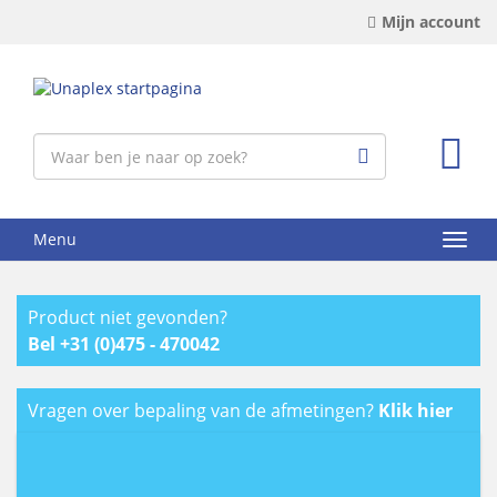
Mijn account
Menu
Product niet gevonden?
Bel +31 (0)475 - 470042
Vragen over bepaling van de afmetingen?
Klik hier