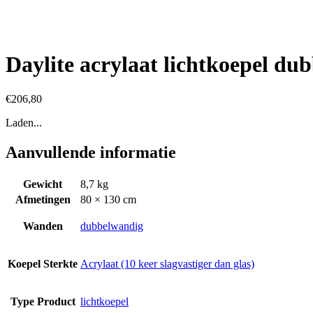
Daylite acrylaat lichtkoepel du
€
206,80
Laden...
Aanvullende informatie
Gewicht
8,7 kg
Afmetingen
80 × 130 cm
Wanden
dubbelwandig
Koepel Sterkte
Acrylaat (10 keer slagvastiger dan glas)
Type Product
lichtkoepel