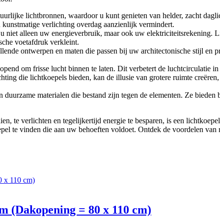
tuurlijke lichtbronnen, waardoor u kunt genieten van helder, zacht dagl
n kunstmatige verlichting overdag aanzienlijk vermindert.
t u niet alleen uw energieverbruik, maar ook uw elektriciteitsrekening.
sche voetafdruk verkleint.
hillende ontwerpen en maten die passen bij uw architectonische stijl en 
pend om frisse lucht binnen te laten. Dit verbetert de luchtcirculatie i
chting die lichtkoepels bieden, kan de illusie van grotere ruimte creëren
an duurzame materialen die bestand zijn tegen de elementen. Ze bieden
, te verlichten en tegelijkertijd energie te besparen, is een lichtkoep
oepel te vinden die aan uw behoeften voldoet. Ontdek de voordelen van 
m (Dakopening = 80 x 110 cm)