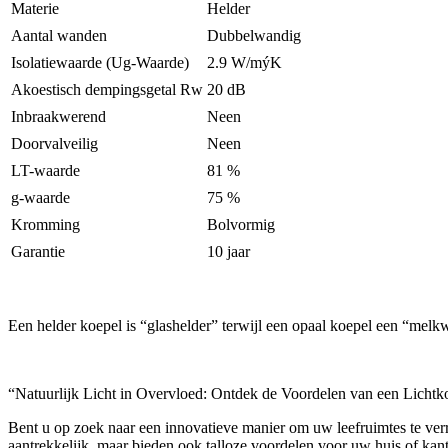
Materie
Helder
Aantal wanden
Dubbelwandig
Isolatiewaarde (Ug-Waarde)
2.9 W/mýK
Akoestisch dempingsgetal Rw
20 dB
Inbraakwerend
Neen
Doorvalveilig
Neen
LT-waarde
81 %
g-waarde
75 %
Kromming
Bolvormig
Garantie
10 jaar
Een helder koepel is “glashelder” terwijl een opaal koepel een “melk
“Natuurlijk Licht in Overvloed: Ontdek de Voordelen van een Lichtk
Bent u op zoek naar een innovatieve manier om uw leefruimtes te verri
aantrekkelijk, maar bieden ook talloze voordelen voor uw huis of kant