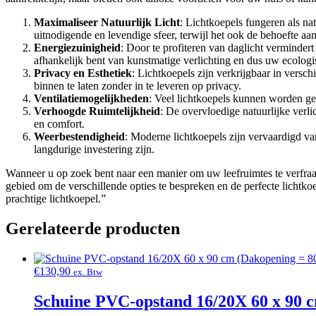
Maximaliseer Natuurlijk Licht
: Lichtkoepels fungeren als na
uitnodigende en levendige sfeer, terwijl het ook de behoefte aa
Energiezuinigheid
: Door te profiteren van daglicht verminder
afhankelijk bent van kunstmatige verlichting en dus uw ecologi
Privacy en Esthetiek
: Lichtkoepels zijn verkrijgbaar in versc
binnen te laten zonder in te leveren op privacy.
Ventilatiemogelijkheden
: Veel lichtkoepels kunnen worden geo
Verhoogde Ruimtelijkheid
: De overvloedige natuurlijke verli
en comfort.
Weerbestendigheid
: Moderne lichtkoepels zijn vervaardigd v
langdurige investering zijn.
Wanneer u op zoek bent naar een manier om uw leefruimtes te verfraaien
gebied om de verschillende opties te bespreken en de perfecte lichtk
prachtige lichtkoepel.”
Gerelateerde producten
€
130,90
ex. Btw
Schuine PVC-opstand 16/20X 60 x 90 c