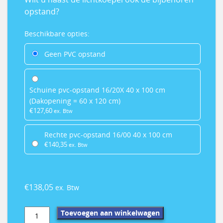
opstand?
PVC
Beschikbare opties:
opstand
Geen PVC opstand
Schuine pvc-opstand 16/20X 40 x 100 cm
(Dakopening = 60 x 120 cm)
€
127,60
ex. Btw
Rechte pvc-opstand 16/00 40 x 100 cm
€
140,35
ex. Btw
€
138,05
ex. Btw
Daylite
Toevoegen aan winkelwagen
acrylaat