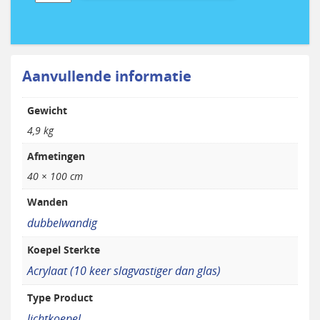
lichtkoepel
dubbelwandig
-
helder
40
Aanvullende informatie
x
100
Gewicht
cm
aantal
4,9 kg
Afmetingen
40 × 100 cm
Wanden
dubbelwandig
Koepel Sterkte
Acrylaat (10 keer slagvastiger dan glas)
Type Product
lichtkoepel