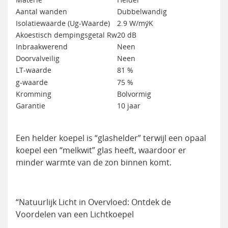
Aantal wanden
Dubbelwandig
Isolatiewaarde (Ug-Waarde)
2.9 W/mýK
Akoestisch dempingsgetal Rw
20 dB
Inbraakwerend
Neen
Doorvalveilig
Neen
LT-waarde
81 %
g-waarde
75 %
Kromming
Bolvormig
Garantie
10 jaar
Een helder koepel is “glashelder” terwijl een opaal
koepel een “melkwit” glas heeft, waardoor er
minder warmte van de zon binnen komt.
“Natuurlijk Licht in Overvloed: Ontdek de
Voordelen van een Lichtkoepel