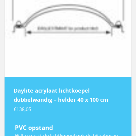
Daylite acrylaat lichtkoepel
dubbelwandig – helder 40 x 100 cm
€
138,05
PVC opstand
Wilt u naast de lichtkoepel ook de bijbehoren