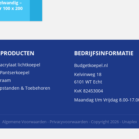
lwandig –
r 100 x 200
 PRODUCTEN
BEDRIJFSINFORMATIE
acrylaat lichtkoepel
Budgetkoepel.nl
 Pantserkoepel
Kelvinweg 18
kraam
6101 WT Echt
Opstanden & Toebehoren
KvK 82453004
Maandag t/m Vrijdag 8.00-17.0
Algemene Voorwaarden
-
Privacyvoorwaarden
- Copyright 2026 - Unaplex