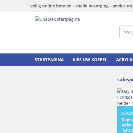
veilig online betalen - snelle bezorging - advies o
STARTPAGINA
KIES UW KOEPEL
ACRYLA
salesp
€
532,
Dayli
polyc
licht