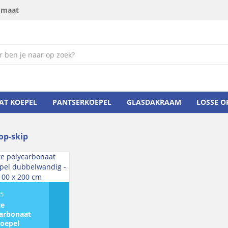
p maat
AT KOEPEL
PANTSERKOEPEL
GLASDAKRAAM
LOSSE 
op-skip
95
te
arbonaat
koepel