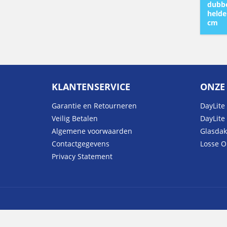
dubbe
helde
cm
KLANTENSERVICE
ONZE
Garantie en Retourneren
DayLite 
Veilig Betalen
DayLite
Algemene voorwaarden
Glasda
Contactgegevens
Losse 
Privacy Statement