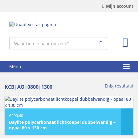
Mijn account
Menu
Enig resultaat
KCB|AO|0800|1300
€
290,40
Daylite polycarbonaat lichtkoepel dubbelwandig –
opaal 80 x 130 cm