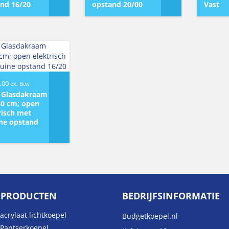
nd 16/20
opstand 20/00
Vast
,00
ex. Btw
a Glasdakraam
0 cm; open
risch met
ne opstand
 PRODUCTEN
BEDRIJFSINFORMATIE
acrylaat lichtkoepel
Budgetkoepel.nl
 Pantserkoepel