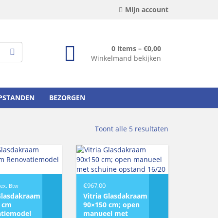
Mijn account
0 items –
€
0,00
Winkelmand bekijken
OPSTANDEN
BEZORGEN
Toont alle 5 resultaten
€
967,00
ex. Btw
 Glasdakraam
Vitria Glasdakraam
 cm
90×150 cm; open
tiemodel
manueel met