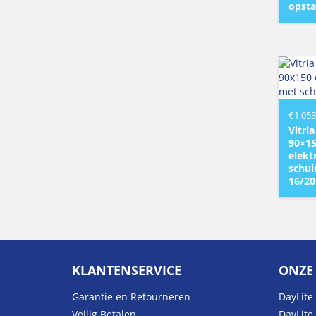
opsta
€
1.053
Vitri
90×15
elekt
schui
16/20
KLANTENSERVICE
ONZE
Garantie en Retourneren
DayLite 
Veilig Betalen
DayLite