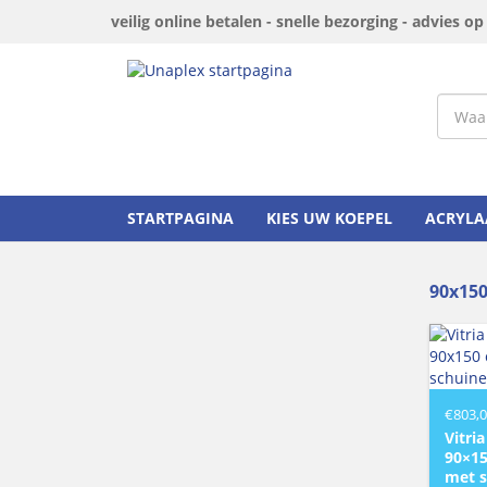
veilig online betalen - snelle bezorging - advies o
STARTPAGINA
KIES UW KOEPEL
ACRYLA
90x15
€
803,
Vitri
90×15
met s