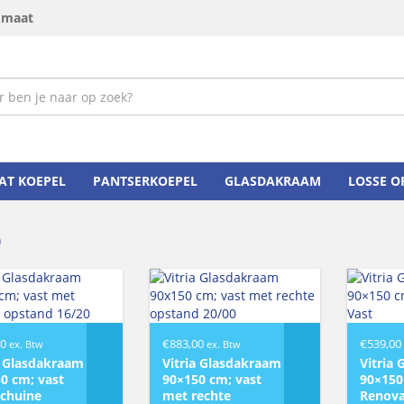
p maat
AT KOEPEL
PANTSERKOEPEL
GLASDAKRAAM
LOSSE 
0
00
€
883,00
€
539,00
ex. Btw
ex. Btw
a Glasdakraam
Vitria Glasdakraam
Vitria
0 cm; vast
90×150 cm; vast
90×150
chuine
met rechte
Renova