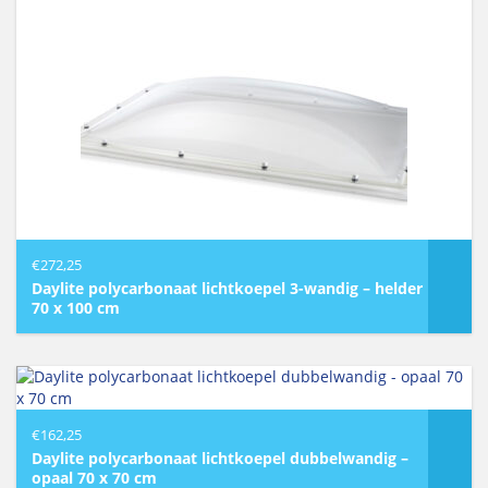
€
272,25
Daylite polycarbonaat lichtkoepel 3-wandig – helder
70 x 100 cm
€
162,25
Daylite polycarbonaat lichtkoepel dubbelwandig –
opaal 70 x 70 cm