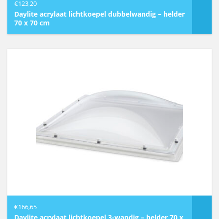
€
123,20
Daylite acrylaat lichtkoepel dubbelwandig – helder
70 x 70 cm
€
166,65
Daylite acrylaat lichtkoepel 3-wandig – helder 70 x