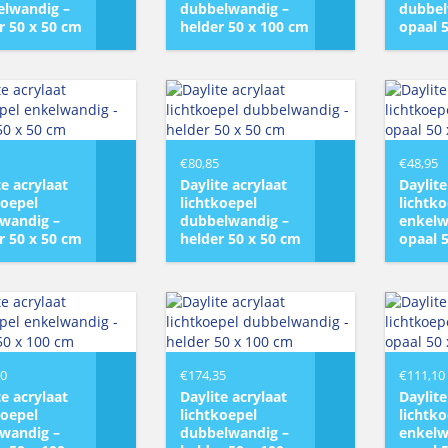
lwandig –
dubbelwandig –
dubbel
r 50 x 50 cm
helder 50 x 100 cm
opaal 
€
80,85
€
48,95
te acrylaat
Daylite acrylaat
Daylite
koepel
lichtkoepel
lichtk
wandig –
dubbelwandig –
enkelw
r 50 x 50 cm
helder 50 x 50 cm
opaal 
10
€
174,35
€
111,10
te acrylaat
Daylite acrylaat
Daylite
koepel
lichtkoepel
lichtk
wandig –
dubbelwandig –
enkelw