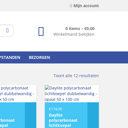
Mijn account
0 items –
€
0,00
Winkelmand bekijken
OPSTANDEN
BEZORGEN
Toont alle 12 resultaten
€
174,35
Daylite
rbonaat
polycarbonaat
oepel
lichtkoepel