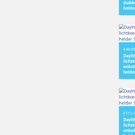
dubbe
helde
€
48,95
Dayli
licht
enkel
helde
€
111,
Dayli
licht
enkel