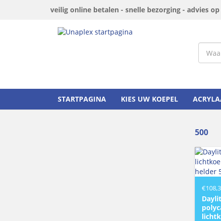
veilig online betalen - snelle bezorging - advies o
STARTPAGINA
KIES UW KOEPEL
ACRYLA
500
€
108,
Dayli
polyc
licht