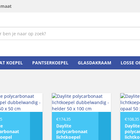
p maat
AT KOEPEL
PANTSERKOEPEL
GLASDAKRAAM
LOSSE 
35
€
174,35
€
108,35
te
Daylite
Daylite
arbonaat
polycarbonaat
polyca
koepel
lichtkoepel
lichtk